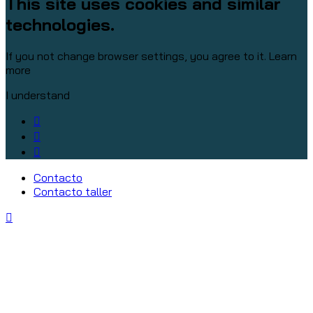
This site uses cookies and similar
technologies.
If you not change browser settings, you agree to it.
Learn
more
I understand
Contacto
Contacto taller