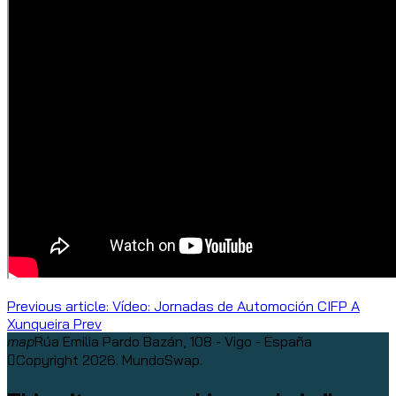
Previous article: Vídeo: Jornadas de Automoción CIFP A
Xunqueira
Prev
map
Rúa Emilia Pardo Bazán, 108 - Vigo - España
Copyright 2026. MundoSwap.