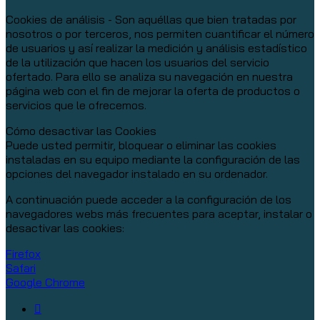
Cookies de análisis - Son aquéllas que bien tratadas por
nosotros o por terceros, nos permiten cuantificar el número
de usuarios y así realizar la medición y análisis estadístico
de la utilización que hacen los usuarios del servicio
ofertado. Para ello se analiza su navegación en nuestra
página web con el fin de mejorar la oferta de productos o
servicios que le ofrecemos.
Cómo desactivar las Cookies
Puede usted permitir, bloquear o eliminar las cookies
instaladas en su equipo mediante la configuración de las
opciones del navegador instalado en su ordenador.
A continuación puede acceder a la configuración de los
navegadores webs más frecuentes para aceptar, instalar o
desactivar las cookies:
Firefox
Safari
Google Chrome