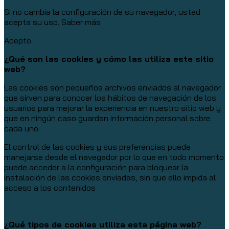
Si no cambia la configuración de su navegador, usted
acepta su uso.
Saber más
Acepto
¿Qué son las cookies y cómo las utiliza este sitio
web?
Las cookies son pequeños archivos enviados al navegador
que sirven para conocer los hábitos de navegación de los
usuarios para mejorar la experiencia en nuestro sitio web y
que en ningún caso guardan información personal sobre
cada uno.
El control de las cookies y sus preferencias puede
manejarse desde el navegador por lo que en todo momento
puede acceder a la configuración para bloquear la
instalación de las cookies enviadas, sin que ello impida al
acceso a los contenidos
¿Qué tipos de cookies utiliza esta página web?