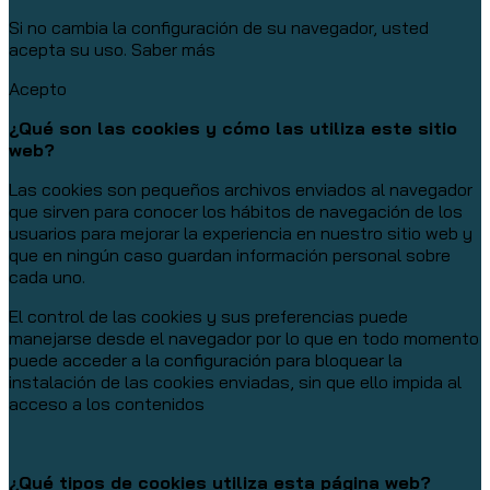
Si no cambia la configuración de su navegador, usted
acepta su uso.
Saber más
Acepto
¿Qué son las cookies y cómo las utiliza este sitio
web?
Las cookies son pequeños archivos enviados al navegador
que sirven para conocer los hábitos de navegación de los
usuarios para mejorar la experiencia en nuestro sitio web y
que en ningún caso guardan información personal sobre
cada uno.
El control de las cookies y sus preferencias puede
manejarse desde el navegador por lo que en todo momento
puede acceder a la configuración para bloquear la
instalación de las cookies enviadas, sin que ello impida al
acceso a los contenidos
¿Qué tipos de cookies utiliza esta página web?