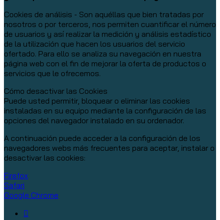
Cookies de análisis - Son aquéllas que bien tratadas por
nosotros o por terceros, nos permiten cuantificar el número
de usuarios y así realizar la medición y análisis estadístico
de la utilización que hacen los usuarios del servicio
ofertado. Para ello se analiza su navegación en nuestra
página web con el fin de mejorar la oferta de productos o
servicios que le ofrecemos.
Cómo desactivar las Cookies
Puede usted permitir, bloquear o eliminar las cookies
instaladas en su equipo mediante la configuración de las
opciones del navegador instalado en su ordenador.
A continuación puede acceder a la configuración de los
navegadores webs más frecuentes para aceptar, instalar o
desactivar las cookies:
Firefox
Safari
Google Chrome