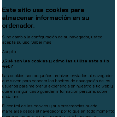
Este sitio usa cookies para
almacenar información en su
ordenador.
Si no cambia la configuración de su navegador, usted
acepta su uso.
Saber más
Acepto
¿Qué son las cookies y cómo las utiliza este sitio
web?
Las cookies son pequeños archivos enviados al navegador
que sirven para conocer los hábitos de navegación de los
usuarios para mejorar la experiencia en nuestro sitio web y
que en ningún caso guardan información personal sobre
cada uno.
El control de las cookies y sus preferencias puede
manejarse desde el navegador por lo que en todo momento
puede acceder a la configuración para bloquear la