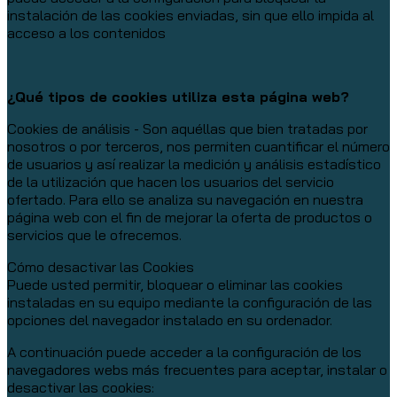
instalación de las cookies enviadas, sin que ello impida al
acceso a los contenidos
¿Qué tipos de cookies utiliza esta página web?
Cookies de análisis - Son aquéllas que bien tratadas por
nosotros o por terceros, nos permiten cuantificar el número
de usuarios y así realizar la medición y análisis estadístico
de la utilización que hacen los usuarios del servicio
ofertado. Para ello se analiza su navegación en nuestra
página web con el fin de mejorar la oferta de productos o
servicios que le ofrecemos.
Cómo desactivar las Cookies
Puede usted permitir, bloquear o eliminar las cookies
instaladas en su equipo mediante la configuración de las
opciones del navegador instalado en su ordenador.
A continuación puede acceder a la configuración de los
navegadores webs más frecuentes para aceptar, instalar o
desactivar las cookies: