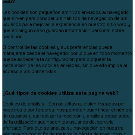
web?
Las cookies son pequeños archivos enviados al navegador
que sirven para conocer los hábitos de navegación de los
usuarios para mejorar la experiencia en nuestro sitio web y
que en ningún caso guardan información personal sobre
cada uno.
El control de las cookies y sus preferencias puede
manejarse desde el navegador por lo que en todo momento
puede acceder a la configuración para bloquear la
instalación de las cookies enviadas, sin que ello impida al
acceso a los contenidos
¿Qué tipos de cookies utiliza esta página web?
Cookies de análisis - Son aquéllas que bien tratadas por
nosotros o por terceros, nos permiten cuantificar el número
de usuarios y así realizar la medición y análisis estadístico
de la utilización que hacen los usuarios del servicio
ofertado. Para ello se analiza su navegación en nuestra
página web con el fin de mejorar la oferta de productos o