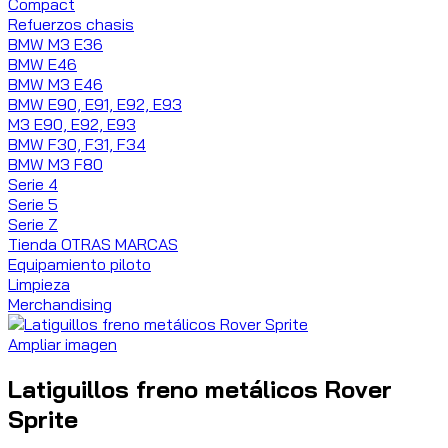
Compact
Refuerzos chasis
BMW M3 E36
BMW E46
BMW M3 E46
BMW E90, E91, E92, E93
M3 E90, E92, E93
BMW F30, F31, F34
BMW M3 F80
Serie 4
Serie 5
Serie Z
Tienda OTRAS MARCAS
Equipamiento piloto
Limpieza
Merchandising
Ampliar imagen
Latiguillos freno metálicos Rover
Sprite