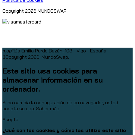
Política de cookies
Copyright 2026 MUNDOSWAP
map
Rúa Emilia Pardo Bazán, 108 - Vigo - España
Copyright 2026. MundoSwap.
Este sitio usa cookies para
almacenar información en su
ordenador.
Si no cambia la configuración de su navegador, usted
acepta su uso.
Saber más
Acepto
¿Qué son las cookies y cómo las utiliza este sitio