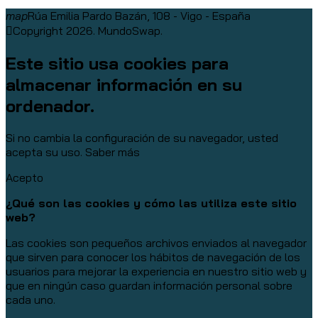
map
Rúa Emilia Pardo Bazán, 108 - Vigo - España
Copyright 2026. MundoSwap.
Este sitio usa cookies para
almacenar información en su
ordenador.
Si no cambia la configuración de su navegador, usted
acepta su uso.
Saber más
Acepto
¿Qué son las cookies y cómo las utiliza este sitio
web?
Las cookies son pequeños archivos enviados al navegador
que sirven para conocer los hábitos de navegación de los
usuarios para mejorar la experiencia en nuestro sitio web y
que en ningún caso guardan información personal sobre
cada uno.