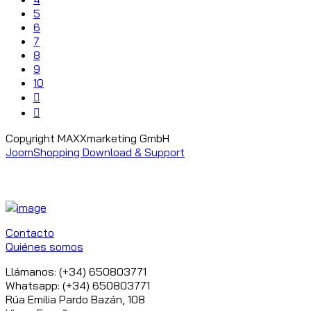
5
6
7
8
9
10
Copyright MAXXmarketing GmbH
JoomShopping Download & Support
Contacto
Quiénes somos
Llámanos: (+34) 650803771
Whatsapp: (+34) 650803771
Rúa Emilia Pardo Bazán, 108