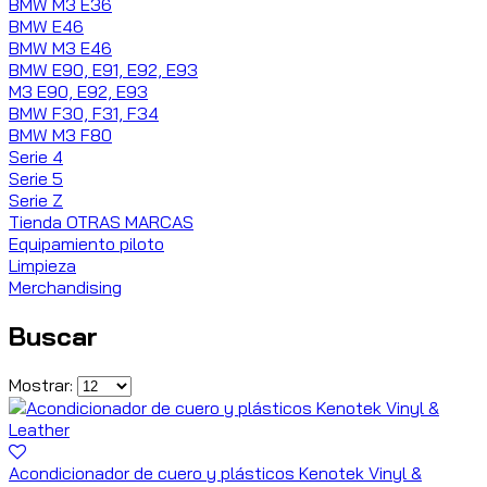
BMW M3 E36
BMW E46
BMW M3 E46
BMW E90, E91, E92, E93
M3 E90, E92, E93
BMW F30, F31, F34
BMW M3 F80
Serie 4
Serie 5
Serie Z
Tienda OTRAS MARCAS
Equipamiento piloto
Limpieza
Merchandising
Buscar
Mostrar:
Acondicionador de cuero y plásticos Kenotek Vinyl &