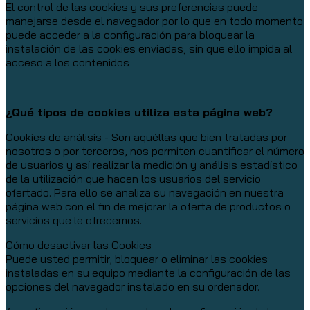
El control de las cookies y sus preferencias puede
manejarse desde el navegador por lo que en todo momento
puede acceder a la configuración para bloquear la
instalación de las cookies enviadas, sin que ello impida al
acceso a los contenidos
¿Qué tipos de cookies utiliza esta página web?
Cookies de análisis - Son aquéllas que bien tratadas por
nosotros o por terceros, nos permiten cuantificar el número
de usuarios y así realizar la medición y análisis estadístico
de la utilización que hacen los usuarios del servicio
ofertado. Para ello se analiza su navegación en nuestra
página web con el fin de mejorar la oferta de productos o
servicios que le ofrecemos.
Cómo desactivar las Cookies
Puede usted permitir, bloquear o eliminar las cookies
instaladas en su equipo mediante la configuración de las
opciones del navegador instalado en su ordenador.