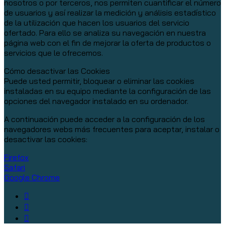
nosotros o por terceros, nos permiten cuantificar el número
de usuarios y así realizar la medición y análisis estadístico
de la utilización que hacen los usuarios del servicio
ofertado. Para ello se analiza su navegación en nuestra
página web con el fin de mejorar la oferta de productos o
servicios que le ofrecemos.
Cómo desactivar las Cookies
Puede usted permitir, bloquear o eliminar las cookies
instaladas en su equipo mediante la configuración de las
opciones del navegador instalado en su ordenador.
A continuación puede acceder a la configuración de los
navegadores webs más frecuentes para aceptar, instalar o
desactivar las cookies:
Firefox
Safari
Google Chrome