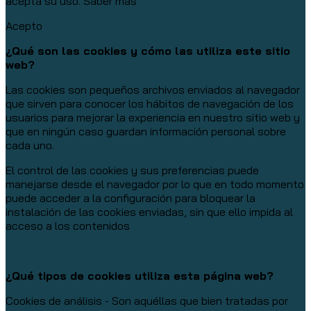
acepta su uso.
Saber más
Acepto
¿Qué son las cookies y cómo las utiliza este sitio
web?
Las cookies son pequeños archivos enviados al navegador
que sirven para conocer los hábitos de navegación de los
usuarios para mejorar la experiencia en nuestro sitio web y
que en ningún caso guardan información personal sobre
cada uno.
El control de las cookies y sus preferencias puede
manejarse desde el navegador por lo que en todo momento
puede acceder a la configuración para bloquear la
instalación de las cookies enviadas, sin que ello impida al
acceso a los contenidos
¿Qué tipos de cookies utiliza esta página web?
Cookies de análisis - Son aquéllas que bien tratadas por