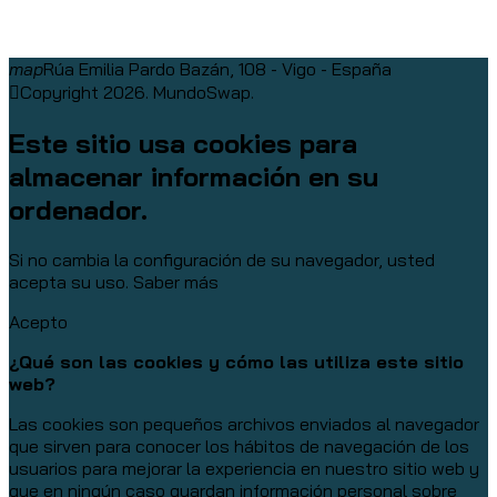
map
Rúa Emilia Pardo Bazán, 108 - Vigo - España
Copyright 2026. MundoSwap.
Este sitio usa cookies para
almacenar información en su
ordenador.
Si no cambia la configuración de su navegador, usted
acepta su uso.
Saber más
Acepto
¿Qué son las cookies y cómo las utiliza este sitio
web?
Las cookies son pequeños archivos enviados al navegador
que sirven para conocer los hábitos de navegación de los
usuarios para mejorar la experiencia en nuestro sitio web y
que en ningún caso guardan información personal sobre