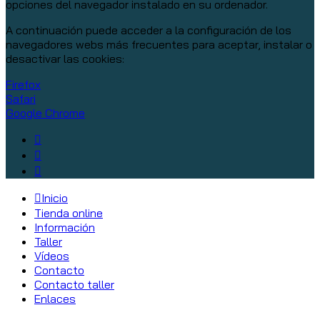
opciones del navegador instalado en su ordenador.
A continuación puede acceder a la configuración de los
navegadores webs más frecuentes para aceptar, instalar o
desactivar las cookies:
Firefox
Safari
Google Chrome
Inicio
Tienda online
Información
Taller
Vídeos
Contacto
Contacto taller
Enlaces