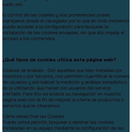
cada uno.
El control de las cookies y sus preferencias puede
manejarse desde el navegador por lo que en todo momento
puede acceder a la configuración para bloquear la
instalación de las cookies enviadas, sin que ello impida al
acceso a los contenidos
¿Qué tipos de cookies utiliza esta página web?
Cookies de análisis - Son aquéllas que bien tratadas por
nosotros o por terceros, nos permiten cuantificar el número
de usuarios y así realizar la medición y análisis estadístico
de la utilización que hacen los usuarios del servicio
ofertado. Para ello se analiza su navegación en nuestra
página web con el fin de mejorar la oferta de productos o
servicios que le ofrecemos.
Cómo desactivar las Cookies
Puede usted permitir, bloquear o eliminar las cookies
instaladas en su equipo mediante la configuración de las