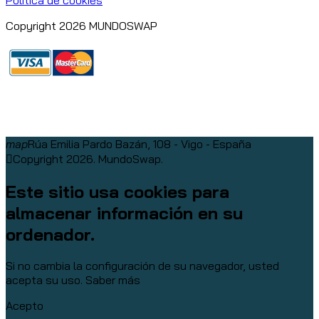
Copyright 2026 MUNDOSWAP
map
Rúa Emilia Pardo Bazán, 108 - Vigo - España
Copyright 2026. MundoSwap.
Este sitio usa cookies para
almacenar información en su
ordenador.
Si no cambia la configuración de su navegador, usted
acepta su uso.
Saber más
Acepto