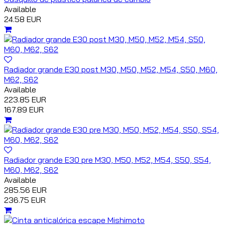
Available
24.58 EUR
Radiador grande E30 post M30, M50, M52, M54, S50, M60,
M62, S62
Available
223.85 EUR
167.89 EUR
Radiador grande E30 pre M30, M50, M52, M54, S50, S54,
M60, M62, S62
Available
285.56 EUR
236.75 EUR