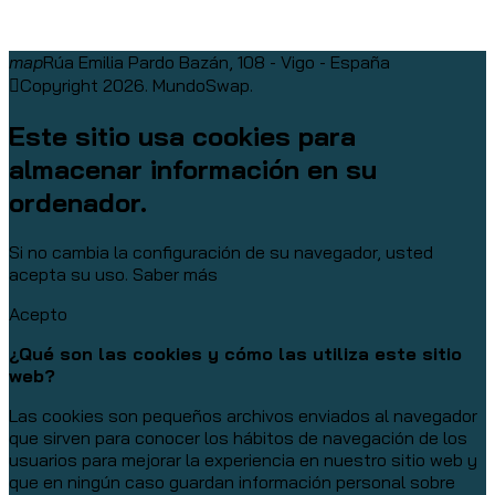
map
Rúa Emilia Pardo Bazán, 108 - Vigo - España
Copyright 2026. MundoSwap.
Este sitio usa cookies para
almacenar información en su
ordenador.
Si no cambia la configuración de su navegador, usted
acepta su uso.
Saber más
Acepto
¿Qué son las cookies y cómo las utiliza este sitio
web?
Las cookies son pequeños archivos enviados al navegador
que sirven para conocer los hábitos de navegación de los
usuarios para mejorar la experiencia en nuestro sitio web y
que en ningún caso guardan información personal sobre