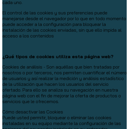
cada uno.
El control de las cookies y sus preferencias puede
manejarse desde el navegador por lo que en todo momento
puede acceder a la configuración para bloquear la
instalación de las cookies enviadas, sin que ello impida al
acceso a los contenidos
¿Qué tipos de cookies utiliza esta página web?
Cookies de análisis - Son aquéllas que bien tratadas por
nosotros o por terceros, nos permiten cuantificar el número
de usuarios y así realizar la medición y análisis estadístico
de la utilización que hacen los usuarios del servicio
ofertado. Para ello se analiza su navegación en nuestra
página web con el fin de mejorar la oferta de productos o
servicios que le ofrecemos.
Cómo desactivar las Cookies
Puede usted permitir, bloquear o eliminar las cookies
instaladas en su equipo mediante la configuración de las