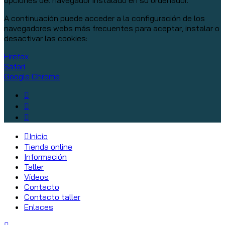
opciones del navegador instalado en su ordenador.
A continuación puede acceder a la configuración de los
navegadores webs más frecuentes para aceptar, instalar o
desactivar las cookies:
Firefox
Safari
Google Chrome
Inicio
Tienda online
Información
Taller
Vídeos
Contacto
Contacto taller
Enlaces