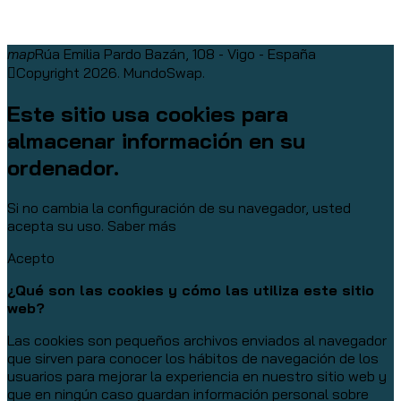
map
Rúa Emilia Pardo Bazán, 108 - Vigo - España
Copyright 2026. MundoSwap.
Este sitio usa cookies para
almacenar información en su
ordenador.
Si no cambia la configuración de su navegador, usted
acepta su uso.
Saber más
Acepto
¿Qué son las cookies y cómo las utiliza este sitio
web?
Las cookies son pequeños archivos enviados al navegador
que sirven para conocer los hábitos de navegación de los
usuarios para mejorar la experiencia en nuestro sitio web y
que en ningún caso guardan información personal sobre