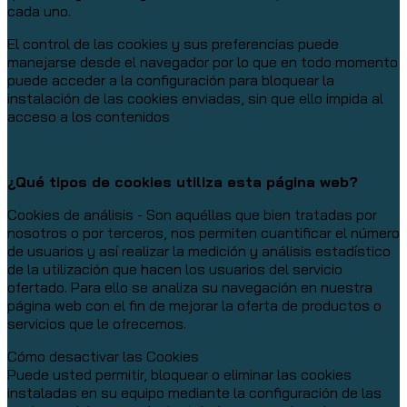
cada uno.
El control de las cookies y sus preferencias puede
manejarse desde el navegador por lo que en todo momento
puede acceder a la configuración para bloquear la
instalación de las cookies enviadas, sin que ello impida al
acceso a los contenidos
¿Qué tipos de cookies utiliza esta página web?
Cookies de análisis - Son aquéllas que bien tratadas por
nosotros o por terceros, nos permiten cuantificar el número
de usuarios y así realizar la medición y análisis estadístico
de la utilización que hacen los usuarios del servicio
ofertado. Para ello se analiza su navegación en nuestra
página web con el fin de mejorar la oferta de productos o
servicios que le ofrecemos.
Cómo desactivar las Cookies
Puede usted permitir, bloquear o eliminar las cookies
instaladas en su equipo mediante la configuración de las