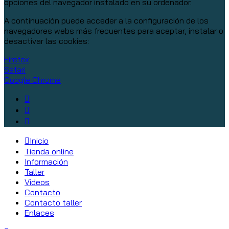
opciones del navegador instalado en su ordenador.
A continuación puede acceder a la configuración de los
navegadores webs más frecuentes para aceptar, instalar o
desactivar las cookies:
Firefox
Safari
Google Chrome
Inicio
Tienda online
Información
Taller
Vídeos
Contacto
Contacto taller
Enlaces