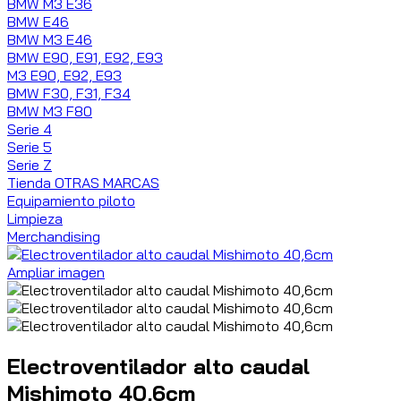
BMW M3 E36
BMW E46
BMW M3 E46
BMW E90, E91, E92, E93
M3 E90, E92, E93
BMW F30, F31, F34
BMW M3 F80
Serie 4
Serie 5
Serie Z
Tienda OTRAS MARCAS
Equipamiento piloto
Limpieza
Merchandising
Ampliar imagen
Electroventilador alto caudal
Mishimoto 40,6cm