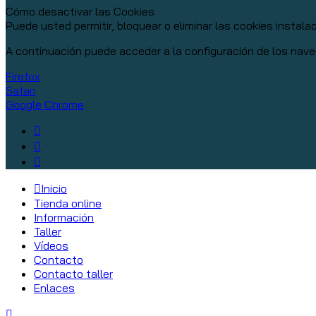
Cómo desactivar las Cookies
Puede usted permitir, bloquear o eliminar las cookies instal
A continuación puede acceder a la configuración de los nave
Firefox
Safari
Google Chrome
Inicio
Tienda online
Información
Taller
Vídeos
Contacto
Contacto taller
Enlaces