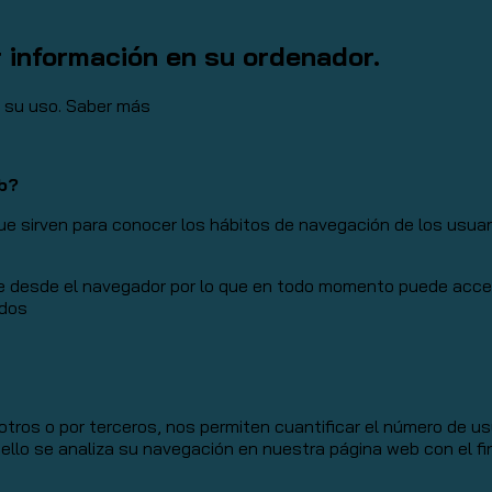
r información en su ordenador.
a su uso.
Saber más
eb?
 sirven para conocer los hábitos de navegación de los usuario
e desde el navegador por lo que en todo momento puede acceder
idos
tros o por terceros, nos permiten cuantificar el número de usua
a ello se analiza su navegación en nuestra página web con el fi