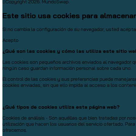
Copyright 2026. MundoSwap.
Este sitio usa cookies para almacena
Si no cambia la configuración de su navegador, usted acept
Acepto
¿Qué son las cookies y cómo las utiliza este sitio w
Las cookies son pequeños archivos enviados al navegador que
ningún caso guardan información personal sobre cada uno.
El control de las cookies y sus preferencias puede manejars
cookies enviadas, sin que ello impida al acceso a los conten
¿Qué tipos de cookies utiliza esta página web?
Cookies de análisis - Son aquéllas que bien tratadas por noso
utilización que hacen los usuarios del servicio ofertado. Par
ofrecemos.