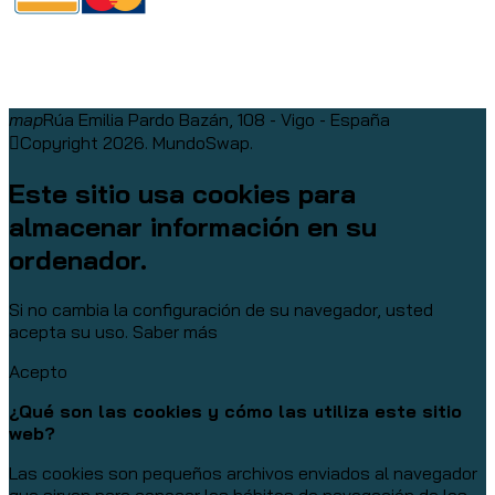
map
Rúa Emilia Pardo Bazán, 108 - Vigo - España
Copyright 2026. MundoSwap.
Este sitio usa cookies para
almacenar información en su
ordenador.
Si no cambia la configuración de su navegador, usted
acepta su uso.
Saber más
Acepto
¿Qué son las cookies y cómo las utiliza este sitio
web?
Las cookies son pequeños archivos enviados al navegador