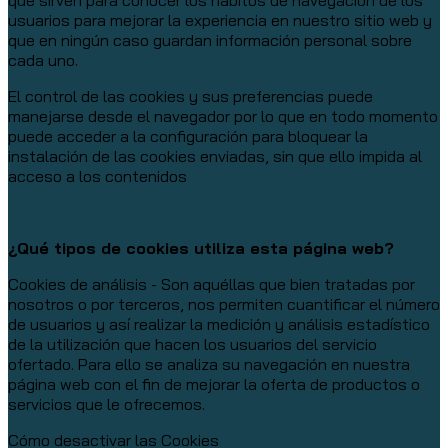
que sirven para conocer los hábitos de navegación de los
usuarios para mejorar la experiencia en nuestro sitio web y
que en ningún caso guardan información personal sobre
cada uno.
El control de las cookies y sus preferencias puede
manejarse desde el navegador por lo que en todo momento
puede acceder a la configuración para bloquear la
instalación de las cookies enviadas, sin que ello impida al
acceso a los contenidos
¿Qué tipos de cookies utiliza esta página web?
Cookies de análisis - Son aquéllas que bien tratadas por
nosotros o por terceros, nos permiten cuantificar el número
de usuarios y así realizar la medición y análisis estadístico
de la utilización que hacen los usuarios del servicio
ofertado. Para ello se analiza su navegación en nuestra
página web con el fin de mejorar la oferta de productos o
servicios que le ofrecemos.
Cómo desactivar las Cookies