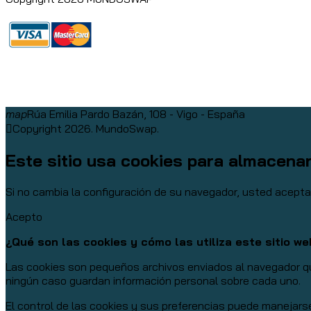
map
Rúa Emilia Pardo Bazán, 108 - Vigo - España
Copyright 2026. MundoSwap.
Este sitio usa cookies para almacena
Si no cambia la configuración de su navegador, usted acept
Acepto
¿Qué son las cookies y cómo las utiliza este sitio w
Las cookies son pequeños archivos enviados al navegador que
ningún caso guardan información personal sobre cada uno.
El control de las cookies y sus preferencias puede manejars