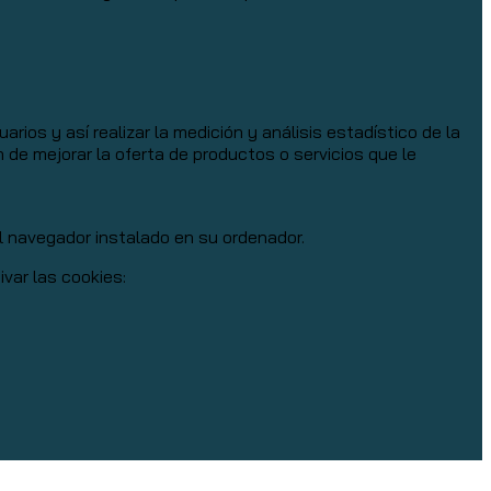
rios y así realizar la medición y análisis estadístico de la
n de mejorar la oferta de productos o servicios que le
el navegador instalado en su ordenador.
var las cookies: