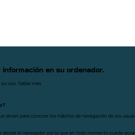
r información en su ordenador.
a su uso.
Saber más
eb?
 sirven para conocer los hábitos de navegación de los usuario
e desde el navegador por lo que en todo momento puede acceder