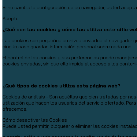
Si no cambia la configuración de su navegador, usted acept
Acepto
¿Qué son las cookies y cómo las utiliza este sitio w
Las cookies son pequeños archivos enviados al navegador que
ningún caso guardan información personal sobre cada uno.
El control de las cookies y sus preferencias puede manejars
cookies enviadas, sin que ello impida al acceso a los conten
¿Qué tipos de cookies utiliza esta página web?
Cookies de análisis - Son aquéllas que bien tratadas por noso
utilización que hacen los usuarios del servicio ofertado. Par
ofrecemos.
Cómo desactivar las Cookies
Puede usted permitir, bloquear o eliminar las cookies instal